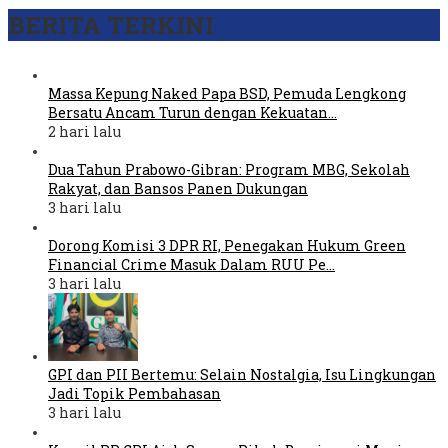
BERITA TERKINI
Massa Kepung Naked Papa BSD, Pemuda Lengkong
Bersatu Ancam Turun dengan Kekuatan…
2 hari lalu
Dua Tahun Prabowo-Gibran: Program MBG, Sekolah
Rakyat, dan Bansos Panen Dukungan
3 hari lalu
Dorong Komisi 3 DPR RI, Penegakan Hukum Green
Financial Crime Masuk Dalam RUU Pe…
3 hari lalu
GPI dan PII Bertemu: Selain Nostalgia, Isu Lingkungan
Jadi Topik Pembahasan
3 hari lalu