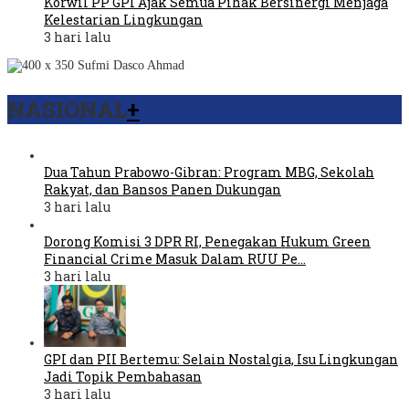
Korwil PP GPI Ajak Semua Pihak Bersinergi Menjaga
Kelestarian Lingkungan
3 hari lalu
NASIONAL
+
Dua Tahun Prabowo-Gibran: Program MBG, Sekolah
Rakyat, dan Bansos Panen Dukungan
3 hari lalu
Dorong Komisi 3 DPR RI, Penegakan Hukum Green
Financial Crime Masuk Dalam RUU Pe…
3 hari lalu
GPI dan PII Bertemu: Selain Nostalgia, Isu Lingkungan
Jadi Topik Pembahasan
3 hari lalu