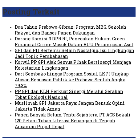
Posting Terkait
Dua Tahun Prabowo-Gibran: Program MBG, Sekolah
Rakyat, dan Bansos Panen Dukungan
Dorong Komisi 3 DPR RI, Penegakan Hukum Green
Financial Crime Masuk Dalam RUU Perampasan Aset
GPI dan PII Bertemu: Selain Nostalgia, Isu Lingkungan
Jadi Topik Pembahasan
Korwil PP GPI Ajak Semua Pihak Bersinergi Menjaga
Kelestarian Lingkungan
Dari Sembako hingga Program Sosial, LKPI Ungkap
Alasan Kepuasan Publik ke Prabowo Sentuh Angka
79,3%
PP GPI dan KLH Perkuat Sinergi Melalui Gerakan
Tobat Ekologis Nasional
Muslimah GPI Jakarta Raya: Jangan Bentuk Opini
Jakarta Tidak Aman
Panen Banyak Belum Tentu Sejahtera, PT ACS Bekali
120 Petani Tuban Literasi Keuangan di Tengah
Ancaman Pinjol Ilegal