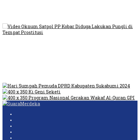
Viral Video Ada Setoran RSUD Bogor Kepada Billabong,
Sekretaris GPI: Kedua Tokoh…
Viral, Ratusan Ojol Geruduk Balaikota DKI Jakarta
Video Oknum Satpol PP Kobar Diduga Lakukan Pungli di
Tempat Prostitusi
Dilarang Kibarkan Sangsaka Merah Putih di Jembatan PIK,
LMP: Ini Masih Teritoria…
Humas Pembangunan Pasar Sibolga Nauli Halangi Tugas
Wartawan Lakukan Peliputan