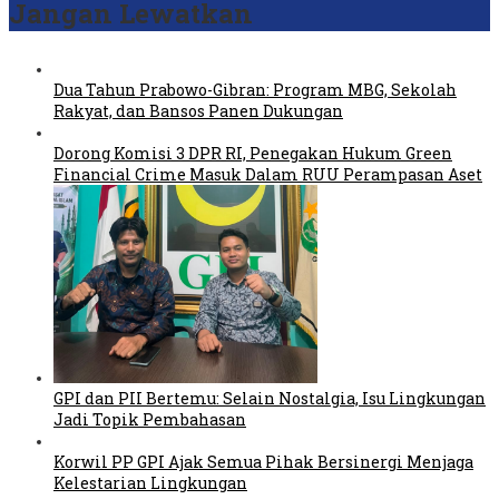
Jangan Lewatkan
Dua Tahun Prabowo-Gibran: Program MBG, Sekolah
Rakyat, dan Bansos Panen Dukungan
Dorong Komisi 3 DPR RI, Penegakan Hukum Green
Financial Crime Masuk Dalam RUU Perampasan Aset
GPI dan PII Bertemu: Selain Nostalgia, Isu Lingkungan
Jadi Topik Pembahasan
Korwil PP GPI Ajak Semua Pihak Bersinergi Menjaga
Kelestarian Lingkungan