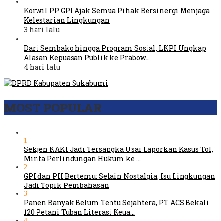
Korwil PP GPI Ajak Semua Pihak Bersinergi Menjaga
Kelestarian Lingkungan
3 hari lalu
Dari Sembako hingga Program Sosial, LKPI Ungkap
Alasan Kepuasan Publik ke Prabow…
4 hari lalu
MOST POPULAR
1
Sekjen KAKI Jadi Tersangka Usai Laporkan Kasus Tol,
Minta Perlindungan Hukum ke …
2
GPI dan PII Bertemu: Selain Nostalgia, Isu Lingkungan
Jadi Topik Pembahasan
3
Panen Banyak Belum Tentu Sejahtera, PT ACS Bekali
120 Petani Tuban Literasi Keua…
4