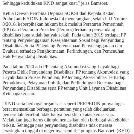
Sehingga kedudukan KND sangat kuat,” jelas Bamsoet.
Ketua Dewan Pembina Depinas SOKSI dan Kepala Badan
Polhukam KADIN Indonesia ini menerangkan, selain UU Nomor
8/2016, keberpihakan hukum baik melalui Peraturan Pemerintah
(PP) dan Peraturan Presiden (Perpres) terhadap penyandang
disabilitas juga sudah banyak sekali. Pada tahun 2019 terdapat PP
tentang Penyelenggaraan Kesejahteraan Sosial bagi Penyandang
Disabilitas. Serta PP tentang Perencanaan Penyelenggaraan dan
Evaluasi terhadap Penghormatan, Perlindungan, dan Pemenuhan
Hak Penyandang Disabilitas.
Pada tahun 2020 ada PP tentang Akomodasi yang Layak bagi
Peserta Didik Penyandang Disabilitas; PP tentang Akomodasi yang
Layak dalam Proses Peradilan, PP tentang Aksesibilitas Terhadap
Pemukiman, Pelayanan Publik, dan Perlindungan Bencana bagi
Penyandang Disabilitas serta PP tentang Unit Layanan Disabilitas
Ketenagakerjaan.
“KND serta berbagai organisasi seperti PERPEDIN punya tugas
berat memastikan berbagai peraturan yang telah dikeluarkan
pemerintah tersebut tidak hanya berakhir di atas kertas saja.
Melainkan juga harus diimplementasikan oleh berbagai stakeholder
terkait. Sehingga para penyandang disabilitas tidak merasa
terasingkan tinggal di negerinya sendiri,” pungkas Bamsoet. (RED).