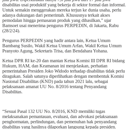
disabilitas usai produktif yang bekerja di sektor formal dan informal.
Untuk semakin menggerakan mereka terjun ke dunia usaha, perlu
adanya dukungan dari pemerintah. Khususnya terkait akses
pemodalan hingga pemasaran produk yang dihasilkan,” ujar
Bamsoet usai menerima pengurus PERPEDIN, di Jakarta, Rabu
(28/2/24).
Pengurus PERPEDIN yang hadir antara lain, Ketua Umum
Bambang Susilo, Wakil Ketua Umum Arfan, Wakil Ketua Umum
Pranyoto Agung, Sekretaris Trisa, dan Bendahara Yohana.
Ketua DPR RI ke-20 dan mantan Ketua Komisi III DPR RI bidang
Hukum, HAM, dan Keamanan ini menjelaskan, perhatian
pemerintahan Presiden Joko Widodo terhadap disabilitas tidak perlu
diragukan. Salah satunya diperlihatkan dengan membentuk Komisi
Nasional Disabilitas (KND) pada tahun 2021 lalu, sebagai
pelaksanaan amanat UU No. 8/2016 tentang Penyandang
Disabilitas.
“Sesuai Pasal 132 UU No. 8/2016, KND memiliki tugas
melaksanakan pemantauan, evaluasi, dan advokasi pelaksanaan
penghormatan, perlindungan, dan pemenuhan hak penyandang
disabilitas yang hasilnya dilaporkan langsung kepada presiden.