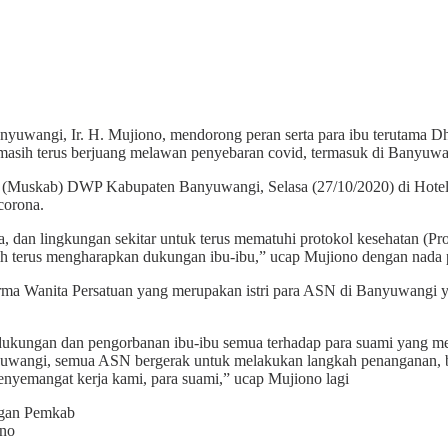
anyuwangi, Ir. H. Mujiono, mendorong peran serta para ibu terutam
 masih terus berjuang melawan penyebaran covid, termasuk di Banyuwa
 (Muskab) DWP Kabupaten Banyuwangi, Selasa (27/10/2020) di Hotel 
corona.
ta, dan lingkungan sekitar untuk terus mematuhi protokol kesehatan (P
ih terus mengharapkan dukungan ibu-ibu,” ucap Mujiono dengan nada 
rma Wanita Persatuan yang merupakan istri para ASN di Banyuwangi y
 dukungan dan pengorbanan ibu-ibu semua terhadap para suami yang m
nyuwangi, semua ASN bergerak untuk melakukan langkah penanganan, be
enyemangat kerja kami, para suami,” ucap Mujiono lagi
ono