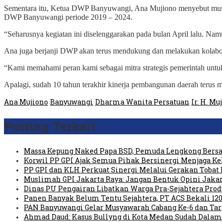
Sementara itu, Ketua DWP Banyuwangi, Ana Mujiono menyebut muska
DWP Banyuwangi periode 2019 – 2024.
“Seharusnya kegiatan ini diselenggarakan pada bulan April lalu. Nam
Ana juga berjanji DWP akan terus mendukung dan melakukan kolab
“Kami memahami peran kami sebagai mitra strategis pemerintah unt
Apalagi, sudah 10 tahun terakhir kinerja pembangunan daerah terus
Ana Mujiono
Banyuwangi
Dharma Wanita Persatuan
Ir. H. Mu
Posting Terkait
Massa Kepung Naked Papa BSD, Pemuda Lengkong Bersa
Korwil PP GPI Ajak Semua Pihak Bersinergi Menjaga K
PP GPI dan KLH Perkuat Sinergi Melalui Gerakan Tobat 
Muslimah GPI Jakarta Raya: Jangan Bentuk Opini Jaka
Dinas PU Pengairan Libatkan Warga Pra-Sejahtera Pro
Panen Banyak Belum Tentu Sejahtera, PT ACS Bekali 120
PAN Banyuwangi Gelar Musyawarah Cabang Ke-6 dan Ta
Ahmad Daud: Kasus Bullyng di Kota Medan Sudah Dal