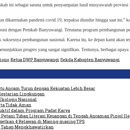
b ini sebagai sarana untuk penyampaian hasil musyawarah provinsi 
un dikarenakan pandemi covid 19, terpaksa diundur hingga saat ini,” k
orasi dengan Pemkab Banyuwangi. Terutama program pembangunan pe
uk suksesnya pembangunan nasional. Karena itu, ke depan kami akan
 menunjukkan progres yang sangat signifikan. Tentunya, berbagai upa
jiono
Ketua DWP Banyuwangi
Sekda Kabupten Banyuwangi
tu Ancam Turun dengan Kekuatan Lebih Besar
elestarian Lingkungan
Ekologis Nasional
rta Tidak Aman
duktif dalam Program Padat Karya
 Petani Tuban Literasi Keuangan di Tengah Ancaman Pinjol Ile
rgetkan 4 Relawan di Masing-masing TPS
am Tahap Mengkhawatirkan