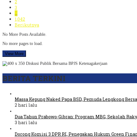
2
3
…
1,042
Berikutnya
No More Posts Available.
No more pages to load.
View More
BERITA TERKINI
Massa Kepung Naked Papa BSD, Pemuda Lengkong Bers
2 hari lalu
Dua Tahun Prabowo-Gibran: Program MBG, Sekolah Raky
3 hari lalu
Dorong Komisi 3 DPR RI, Penegakan Hukum Green Fina