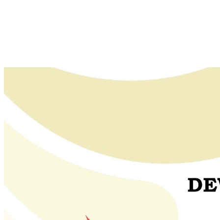
Tempat Prostitusi
Dilarang Kibarkan Sangsaka Merah Putih di Jembatan PIK,
LMP: Ini Masih Teritoria…
Humas Pembangunan Pasar Sibolga Nauli Halangi Tugas
Wartawan Lakukan Peliputan