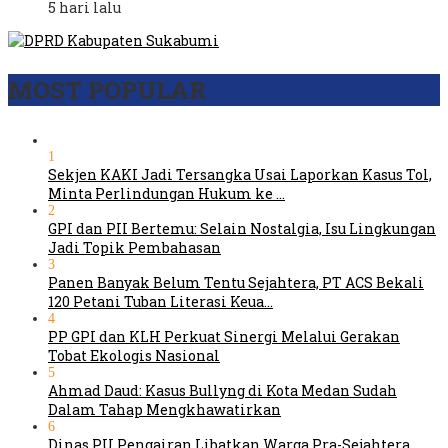
5 hari lalu
MOST POPULAR
1
Sekjen KAKI Jadi Tersangka Usai Laporkan Kasus Tol,
Minta Perlindungan Hukum ke …
2
GPI dan PII Bertemu: Selain Nostalgia, Isu Lingkungan
Jadi Topik Pembahasan
3
Panen Banyak Belum Tentu Sejahtera, PT ACS Bekali
120 Petani Tuban Literasi Keua…
4
PP GPI dan KLH Perkuat Sinergi Melalui Gerakan
Tobat Ekologis Nasional
5
Ahmad Daud: Kasus Bullyng di Kota Medan Sudah
Dalam Tahap Mengkhawatirkan
6
Dinas PU Pengairan Libatkan Warga Pra-Sejahtera