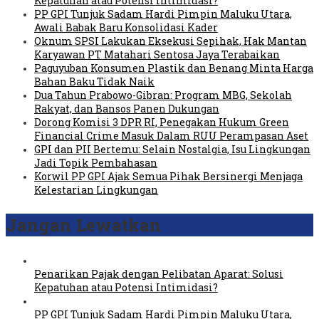
Kepatuhan atau Potensi Intimidasi?
PP GPI Tunjuk Sadam Hardi Pimpin Maluku Utara,
Awali Babak Baru Konsolidasi Kader
Oknum SPSI Lakukan Eksekusi Sepihak, Hak Mantan
Karyawan PT Matahari Sentosa Jaya Terabaikan
Paguyuban Konsumen Plastik dan Benang Minta Harga
Bahan Baku Tidak Naik
Dua Tahun Prabowo-Gibran: Program MBG, Sekolah
Rakyat, dan Bansos Panen Dukungan
Dorong Komisi 3 DPR RI, Penegakan Hukum Green
Financial Crime Masuk Dalam RUU Perampasan Aset
GPI dan PII Bertemu: Selain Nostalgia, Isu Lingkungan
Jadi Topik Pembahasan
Korwil PP GPI Ajak Semua Pihak Bersinergi Menjaga
Kelestarian Lingkungan
Jangan Lewatkan
Penarikan Pajak dengan Pelibatan Aparat: Solusi
Kepatuhan atau Potensi Intimidasi?
PP GPI Tunjuk Sadam Hardi Pimpin Maluku Utara,