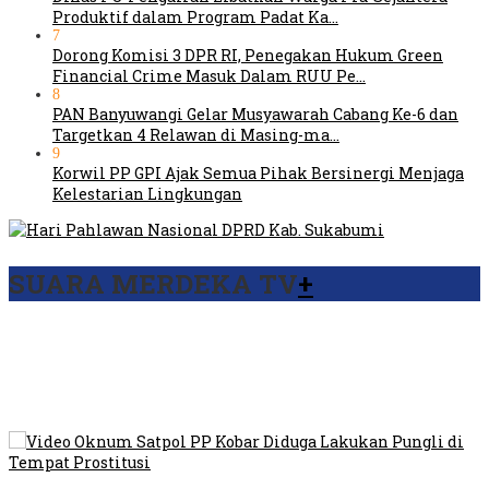
Produktif dalam Program Padat Ka…
7
Dorong Komisi 3 DPR RI, Penegakan Hukum Green
Financial Crime Masuk Dalam RUU Pe…
8
PAN Banyuwangi Gelar Musyawarah Cabang Ke-6 dan
Targetkan 4 Relawan di Masing-ma…
9
Korwil PP GPI Ajak Semua Pihak Bersinergi Menjaga
Kelestarian Lingkungan
SUARA MERDEKA TV
+
Viral Video Ada Setoran RSUD Bogor Kepada Billabong,
Sekretaris GPI: Kedua Tokoh…
Viral, Ratusan Ojol Geruduk Balaikota DKI Jakarta
Video Oknum Satpol PP Kobar Diduga Lakukan Pungli di