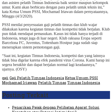
dan asisten pelatih Timnas Indonesia baik senior maupun kelompok
umur. Kami akan berbicara dengan para pelatih untuk teknis ini,”
kata Ketua Umum PSSI, Mochamad Iriawan dalam pernyataannya,
Minggu (4/3/2020).
PSSI menilai penyesuaian gaji pelatih timnas dan klub wajar
dilakukan karena kegiatan timnas dan kompetisi tidak berjalan. Klub
pun tidak mendapat pemasukan. Kasus ini tidak hanya terjadi di
Indonesia, tetapi juga di luar negeri. Klub raksasa Eropa seperti
Barcelona FC, Juventus, Tottenham Hostpur juga sudah siap
menerapkan sistem pemotongan gaji.
“Saat ini, kegiatan Timnas Indonesia, kompetisi dan yang lainnya
tidak bisa digelar karena efek pandemi virus Corona. Kami harap ini
segera berakhir dan dapat berjalan normal lagi keadaannya,”
ujarnya. (OSY)
gaji
Gaji Pelatih Timnas Indonesia
Ketua Umum PSSI
Mochamad Iriawan
Pelatih Timnas
Timnas Indonesia
Posting Terkait
Penarikan Pajak dengan Pelibatan Aparat: Solusi