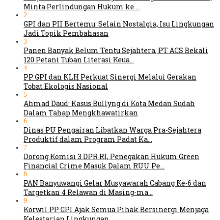
Minta Perlindungan Hukum ke …
2
GPI dan PII Bertemu: Selain Nostalgia, Isu Lingkungan
Jadi Topik Pembahasan
3
Panen Banyak Belum Tentu Sejahtera, PT ACS Bekali
120 Petani Tuban Literasi Keua…
4
PP GPI dan KLH Perkuat Sinergi Melalui Gerakan
Tobat Ekologis Nasional
5
Ahmad Daud: Kasus Bullyng di Kota Medan Sudah
Dalam Tahap Mengkhawatirkan
6
Dinas PU Pengairan Libatkan Warga Pra-Sejahtera
Produktif dalam Program Padat Ka…
7
Dorong Komisi 3 DPR RI, Penegakan Hukum Green
Financial Crime Masuk Dalam RUU Pe…
8
PAN Banyuwangi Gelar Musyawarah Cabang Ke-6 dan
Targetkan 4 Relawan di Masing-ma…
9
Korwil PP GPI Ajak Semua Pihak Bersinergi Menjaga
Kelestarian Lingkungan