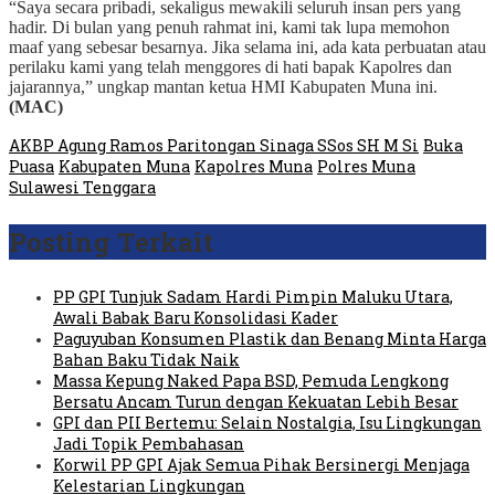
“Saya secara pribadi, sekaligus mewakili seluruh insan pers yang
hadir. Di bulan yang penuh rahmat ini, kami tak lupa memohon
maaf yang sebesar besarnya. Jika selama ini, ada kata perbuatan atau
perilaku kami yang telah menggores di hati bapak Kapolres dan
jajarannya,” ungkap mantan ketua HMI Kabupaten Muna ini.
(MAC)
AKBP Agung Ramos Paritongan Sinaga SSos SH M Si
Buka
Puasa
Kabupaten Muna
Kapolres Muna
Polres Muna
Sulawesi Tenggara
Posting Terkait
PP GPI Tunjuk Sadam Hardi Pimpin Maluku Utara,
Awali Babak Baru Konsolidasi Kader
Paguyuban Konsumen Plastik dan Benang Minta Harga
Bahan Baku Tidak Naik
Massa Kepung Naked Papa BSD, Pemuda Lengkong
Bersatu Ancam Turun dengan Kekuatan Lebih Besar
GPI dan PII Bertemu: Selain Nostalgia, Isu Lingkungan
Jadi Topik Pembahasan
Korwil PP GPI Ajak Semua Pihak Bersinergi Menjaga
Kelestarian Lingkungan