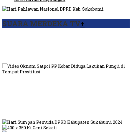
SUARA MERDEKA TV
+
Viral Video Ada Setoran RSUD Bogor Kepada Billabong,
Sekretaris GPI: Kedua Tokoh…
Viral, Ratusan Ojol Geruduk Balaikota DKI Jakarta
Video Oknum Satpol PP Kobar Diduga Lakukan Pungli di
Tempat Prostitusi
Dilarang Kibarkan Sangsaka Merah Putih di Jembatan PIK,
LMP: Ini Masih Teritoria…
Humas Pembangunan Pasar Sibolga Nauli Halangi Tugas
Wartawan Lakukan Peliputan