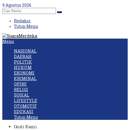
Skip
9 Agustus 2026
to
content
Redaksi
Tutup Menu
Menu
NASIONAL
DAERAH
POLITIK
HUKUM
EKONOMI
KRIMINAL
OPINI
RELIGI
SOSIAL
LIFESTYLE
OTOMOTIF
EDUKASI
Tutup Menu
Ikuti Kami