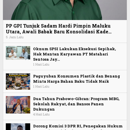
PP GPI Tunjuk Sadam Hardi Pimpin Maluku
Utara, Awali Babak Baru Konsolidasi Kade…
5 Jam Lalu
Oknum SPSI Lakukan Eksekusi Sepihak,
Hak Mantan Karyawan PT Matahari
Sentosa Jay…
1 Hari Lalu
Paguyuban Konsumen Plastik dan Benang
Minta Harga Bahan Baku Tidak Naik
1 Hari Lalu
Dua Tahun Prabowo-Gibran: Program MBG,
Sekolah Rakyat, dan Bansos Panen
Dukungan
4 Hari Lalu
Dorong Komisi 3 DPR RI, Penegakan Hukum