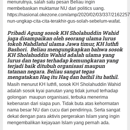
menurutnya, salah satu pesan Beliau ingin
membebaskan muktamar NU dari politics uang.
https://nasional.okezone.com/amp/2020/02/03/337/2162257
nun-ungkap-cita-cita-terakhir-gus-solah-sebelum-wafat.
Pribadi Agung sosok KH Sholahuddin Wahid
juga disampaikan oleh seorang ulama lurus
tokoh Nahdlatul ulama Jawa timur, KH luthfi
Bashori. Beliau mengungkapkan bahwa sosok
KH Sholahuddin Wahid adalah ulama yang
lurus dan tegas terhadap kemungkaran yang
terjadi baik ditubuh organisasi maupun
tatanan negara. Beliau sangat tegas
mengatakan Haq itu Haq dan bathil itu bathil.
Masih menurut KH luthfi, sosok KH Sholahuddin Wahid
adalah sosok kyai panutan yang tidak jumud terhadap
golongan maupun organisasi, terbuka menerima
kebenaran dari siapa pun. Tidak buta atas kehormatan
nama besar NU dan cucu dari pendirinya. Serta sangat
dekat dengan para aktivis pergerakan Islam yang ingin
mengembalikan kejayaan Islam yang pernah ada.