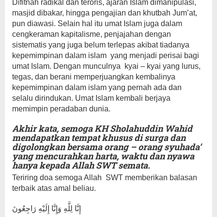
Difitnah radikal dan teroris, ajaran Islam dimanipulasi,
masjid dibakar, hingga pengajian dan khutbah Jum’at,
pun diawasi. Selain hal itu umat Islam juga dalam
cengkeraman kapitalisme, penjajahan dengan
sistematis yang juga belum terlepas akibat tiadanya
kepemimpinan dalam islam yang menjadi perisai bagi
umat Islam. Dengan munculnya kyai – kyai yang lurus,
tegas, dan berani memperjuangkan kembalinya
kepemimpinan dalam islam yang pernah ada dan
selalu dirindukan. Umat Islam kembali berjaya
memimpin peradaban dunia.
Akhir kata, semoga KH Sholahuddin Wahid
mendapatkan tempat khusus di surga dan
digolongkan bersama orang – orang syuhada’
yang mencurahkan harta, waktu dan nyawa
hanya kepada Allah SWT semata.
Teriring doa semoga Allah SWT memberikan balasan
terbaik atas amal beliau.
إِنَّا لِلَّهِ وَإِنَّا إِلَيْهِ رَاجِعُونَ