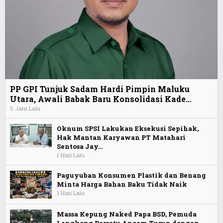
PP GPI Tunjuk Sadam Hardi Pimpin Maluku
Utara, Awali Babak Baru Konsolidasi Kade…
5 Jam Lalu
Oknum SPSI Lakukan Eksekusi Sepihak,
Hak Mantan Karyawan PT Matahari
Sentosa Jay…
1 Hari Lalu
Paguyuban Konsumen Plastik dan Benang
Minta Harga Bahan Baku Tidak Naik
1 Hari Lalu
Massa Kepung Naked Papa BSD, Pemuda
Lengkong Bersatu Ancam Turun dengan