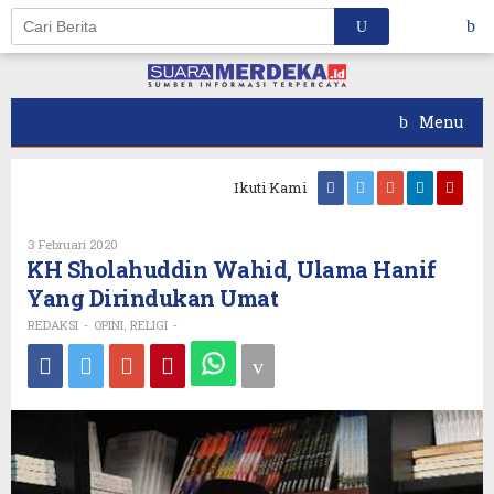
Skip
to
content
Menu
Ikuti Kami
Oleh
3 Februari 2020
REDAKSI
KH Sholahuddin Wahid, Ulama Hanif
Yang Dirindukan Umat
REDAKSI
OPINI
RELIGI
-
,
-