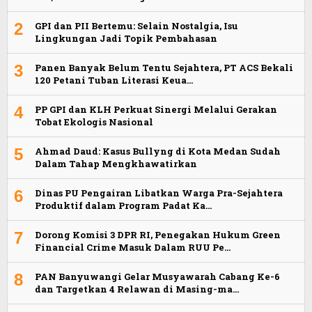
2
GPI dan PII Bertemu: Selain Nostalgia, Isu
Lingkungan Jadi Topik Pembahasan
3
Panen Banyak Belum Tentu Sejahtera, PT ACS Bekali
120 Petani Tuban Literasi Keua…
4
PP GPI dan KLH Perkuat Sinergi Melalui Gerakan
Tobat Ekologis Nasional
5
Ahmad Daud: Kasus Bullyng di Kota Medan Sudah
Dalam Tahap Mengkhawatirkan
6
Dinas PU Pengairan Libatkan Warga Pra-Sejahtera
Produktif dalam Program Padat Ka…
7
Dorong Komisi 3 DPR RI, Penegakan Hukum Green
Financial Crime Masuk Dalam RUU Pe…
8
PAN Banyuwangi Gelar Musyawarah Cabang Ke-6
dan Targetkan 4 Relawan di Masing-ma…