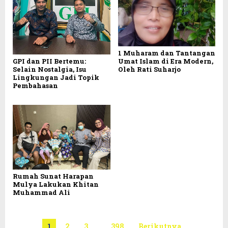
1 Muharam dan Tantangan
GPI dan PII Bertemu:
Umat Islam di Era Modern,
Selain Nostalgia, Isu
Oleh Rati Suharjo
Lingkungan Jadi Topik
Pembahasan
Rumah Sunat Harapan
Mulya Lakukan Khitan
Muhammad Ali
1
2
3
…
398
Berikutnya