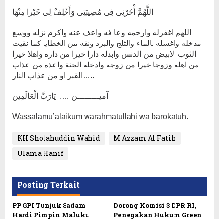
اللَّهُمَّ أْجُرْنِى فِى مُصِيبَتِى وَأَخْلِفْ لِى خَيْرا مِنْهَا
اللهم اغفرله وارحمه وعا فه واعف عنه واكرم نزله ووسع
مدخله واغسله بالماء والثلج والبرد ونقه من الخطايا كما نقيت
الثوب الابيض من الدنس وابدله دارا خيرا من داره واهلا خيرا
من اهله وزوجا خيرا من زوجه وادخله الجنة واعذه من عذاب
القبر او من عذاب النار…..
​​آميـــــــــن …. يَارَبَّ الْعَالَمِين
Wassalamu’alaikum warahmatullahi wa barokatuh.
KH Sholahuddin Wahid
M Azzam Al Fatih
Ulama Hanif
Posting Terkait
PP GPI Tunjuk Sadam
Dorong Komisi 3 DPR RI,
Hardi Pimpin Maluku
Penegakan Hukum Green