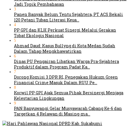
Jadi Topik Pembahasan
3
Panen Banyak Belum Tentu Sejahtera, PT ACS Bekali
120 Petani Tuban Literasi Keua…
4
PP GPI dan KLH Perkuat Sinergi Melalui Gerakan
Tobat Ekologis Nasional
5
Ahmad Daud: Kasus Bullyng di Kota Medan Sudah
Dalam Tahap Mengkhawatirkan
6
Dinas PU Pengairan Libatkan Warga Pra-Sejahtera
Produktif dalam Program Padat Ka…
7
Dorong Komisi 3 DPR RI, Penegakan Hukum Green
Financial Crime Masuk Dalam RUU Pe…
8
Korwil PP GPI Ajak Semua Pihak Bersinergi Menjaga
Kelestarian Lingkungan
9
PAN Banyuwangi Gelar Musyawarah Cabang Ke-6 dan
Targetkan 4 Relawan di Masing-ma…