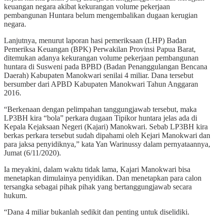
keuangan negara akibat kekurangan volume pekerjaan
pembangunan Huntara belum mengembalikan dugaan kerugian
negara.
Lanjutnya, menurut laporan hasi pemeriksaan (LHP) Badan
Pemeriksa Keuangan (BPK) Perwakilan Provinsi Papua Barat,
ditemukan adanya kekurangan volume pekerjaan pembangunan
huntara di Susweni pada BPBD (Badan Penanggulangan Bencana
Daerah) Kabupaten Manokwari senilai 4 miliar. Dana tersebut
bersumber dari APBD Kabupaten Manokwari Tahun Anggaran
2016.
“Berkenaan dengan pelimpahan tanggungjawab tersebut, maka
LP3BH kira “bola” perkara dugaan Tipikor huntara jelas ada di
Kepala Kejaksaan Negeri (Kajari) Manokwari. Sebab LP3BH kira
berkas perkara tersebut sudah dipahami oleh Kejari Manokwari dan
para jaksa penyidiknya,” kata Yan Warinussy dalam pernyataannya,
Jumat (6/11/2020).
Ia meyakini, dalam waktu tidak lama, Kajari Manokwari bisa
menetapkan dimulainya penyidikan. Dan menetapkan para calon
tersangka sebagai pihak pihak yang bertanggungjawab secara
hukum.
“Dana 4 miliar bukanlah sedikit dan penting untuk diselidiki.