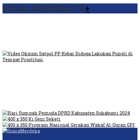
SUARA MERDEKA TV
+
Viral Video Ada Setoran RSUD Bogor Kepada Billabong,
Sekretaris GPI: Kedua Tokoh…
Viral, Ratusan Ojol Geruduk Balaikota DKI Jakarta
Video Oknum Satpol PP Kobar Diduga Lakukan Pungli di
Tempat Prostitusi
Dilarang Kibarkan Sangsaka Merah Putih di Jembatan PIK,
LMP: Ini Masih Teritoria…
Humas Pembangunan Pasar Sibolga Nauli Halangi Tugas
Wartawan Lakukan Peliputan