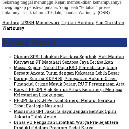
Sekarang tinggal menunggu Kejari membuktikan kemampuannya
mengungkap peristiwa pidana. Yang telah “tertahan” proses
hukumnya sejak tahun 2016 lalu,” tandas Warinusy.
(OSB)
Huntara
LP3BH
Manokwari
Tipikor Huntara
Yan Christian
Warinussy
Posting Terkait
Oknum SPSI Lakukan Eksekusi Sepihak, Hak Mantan
Karyawan PT Matahari Sentosa Jaya Terabaikan
Massa Kepung Naked Papa BSD, Pemuda Lengkong
Bersatu Ancam Turun dengan Kekuatan Lebih Besar
Dorong Komisi 3 DPR RI, Penegakan Hukum Green
Financial Crime Masuk Dalam RUU Perampasan Aset
Korwil PP GPI Ajak Semua Pihak Bersinergi Menjaga
Kelestarian Lingkungan
PP GPI dan KLH Perkuat Sinergi Melalui Gerakan
Tobat Ekologis Nasional
Muslimah GPI Jakarta Raya: Jangan Bentuk Opini
Jakarta Tidak Aman
Dinas PU Pengairan Libatkan Warga Pra-Sejahtera
Produktif dalam Program Padat Karya