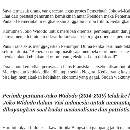
Saya termasuk orang yang secara tegas protes Pemerintah Jokowi-Ka
lihat dari prestasi penurunan kemiskinan antar Presiden maka Pemer
Padahal Pemerintah menghabiskan anggaran 8 ribu triliun. Sedangka
Komitmen Joko Widodo untuk merubah orientasi pembangunan dari pe
hanya menjadi tuntutan rakyat Indonesia. Tetapi juga orientasi pemba
Paus Fransiskus menggegerkan Pemimpin Dunia ketika baru naik tak
seluruh dunia. “Beberapa orang masih saja membela teori menetes ke
menjalankan kebijakan ekonomi yang eksklusif dan tidak adil”.
Dua tahun kemudian pernyataan Paus Fransiskus tersebut disambut o
Menciptakan ketidakadilan dihampir setiap Negara. Ketika yang kaya
bisa lagi menjalankan kebijakan ekonomi yang gagal. Sudah waktuny
Periode pertama Joko Widodo (2014-2019) telah ke l
Joko Widodo dalam Visi Indonesia untuk memantapk
dibayangkan soal kadar nasionalisme dan patriotis
Hari ini rakyat Indonesia kawatir bila Bangsa ini gampang jatuh dal