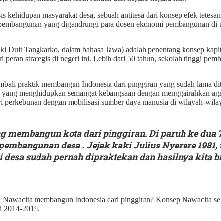
kehidupan masyarakat desa, sebuah antitesa dari konsep efek tetesan 
p pembangunan yang digandrungi para dosen ekonomi pembangunan di un
Iki Duit Tangkarko, dalam bahasa Jawa) adalah penentang konsep kapit
i peran strategis di negeri ini. Lebih dari 50 tahun, sekolah tinggi p
li praktik membangun Indonesia dari pinggiran yang sudah lama dit
a yang menghidupkan semangat kebangsaan dengan menggairahkan agrob
i perkebunan dengan mobilisasi sumber daya manusia di wilayah-wila
membangun kota dari pinggiran. Di paruh ke dua 70-
embangunan desa . Jejak kaki Julius Nyerere 1981, t
i desa sudah pernah dipraktekan dan hasilnya kita b
si Nawacita membangun Indonesia dari pinggiran? Konsep Nawacita s
i 2014-2019.