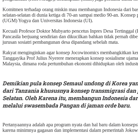
Komitmen terhadap orang miskin mau membangun Indonesia dari basis 
selatan-selatan di dunia ketiga di 70-an sampai medio 90-an. Konse
(UGM) Yogya dan Universitas Indonesia (UI).
Kecuali Profesor Doktor Mubyarto pencetus Inpres Desa Tertinggal (
Pancasila berjuang sendirian dan dikucilkan bahkan tidak pernah diber
jurusan sosiatri pembangunan desa dipandang sebelah mata.
Rakyat menginginkan agar konsep Jocowinomics membangkitkan kemba
Tanggayika Prof Julius Nyerere menerapkan konsep sosialisme ujam
Malaysia, dimana roda pertumbuhan ekonomi dihidupkan oleh industr
Demikian pula konsep Semaul undong di Korea yang 
dari Tanzania khususnya konsep transmigrasi dan p
Selatan. Oleh Karena itu, membangun Indonesia dar
melalui swasembada Pangan di jaman orde baru.
Pertanyaannya adalah apa program nyata dan hal baru dalam konsep
karena minimnya gagasan dan implementasi dalam pemerintah Jokow