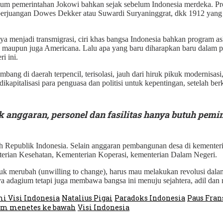
belum pemerintahan Jokowi bahkan sejak sebelum Indonesia merdeka.
 perjuangan Dowes Dekker atau Suwardi Suryaninggrat, dkk 1912 yang ki
a menjadi transmigrasi, ciri khas bangsa Indonesia bahkan program asl
ca maupun juga Americana. Lalu apa yang baru diharapkan baru dalam p
i ini.
ang di daerah terpencil, terisolasi, jauh dari hiruk pikuk modernisas
pitalisasi para penguasa dan politisi untuk kepentingan, setelah berk
 anggaran, personel dan fasilitas hanya butuh pemi
h Republik Indonesia. Selain anggaran pembangunan desa di kementerian
terian Kesehatan, Kementerian Koperasi, kementerian Dalam Negeri.
 merubah (unwilling to change), harus mau melakukan revolusi dalam b
a adagium tetapi juga membawa bangsa ini menuju sejahtera, adil dan
 Visi Indonesia
Natalius Pigai
Paradoks Indonesia
Paus Fran
em menetes ke bawah
Visi Indonesia