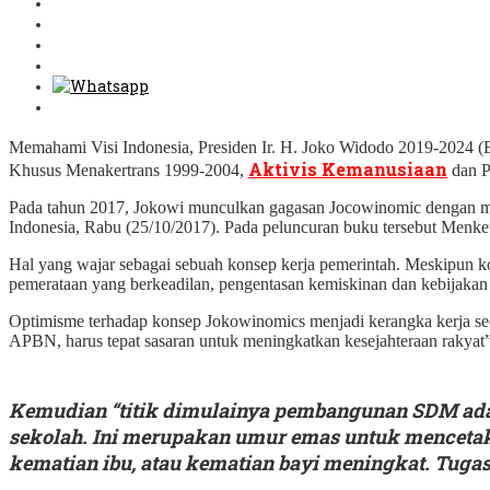
Memahami Visi Indonesia, Presiden Ir. H. Joko Widodo 2019-2024 
Aktivis Kemanusiaan
Khusus Menakertrans 1999-2004,
dan P
Pada tahun 2017, Jokowi munculkan gagasan Jocowinomic dengan men
Indonesia, Rabu (25/10/2017). Pada peluncuran buku tersebut Menk
Hal yang wajar sebagai sebuah konsep kerja pemerintah. Meskipun kont
pemerataan yang berkeadilan, pengentasan kemiskinan dan kebijaka
Optimisme terhadap konsep Jokowinomics menjadi kerangka kerja secar
APBN, harus tepat sasaran untuk meningkatkan kesejahteraan rakyat”
Kemudian “titik dimulainya pembangunan SDM adala
sekolah. Ini merupakan umur emas untuk mencetak m
kematian ibu, atau kematian bayi meningkat. Tugas b