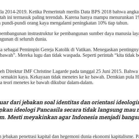
lla 2014-2019. Ketika Pemerintah merilis Data BPS 2018 bahwa angka 
intah ini termasuk paling terendah. Karena hanya mampu menurunkan 1
n pundi-pundi orang kaya mengalami peningkatan 10% tiap tahun.
mbangunan instrastruktur ke pembangunan sumber daya manusia layak d
ngunan di seluruh dunia.
ta sebagai Pemimpin Gereja Katolik di Vatikan. Menegaskan pentingn
 bawah”. Mereka lugu dan tidak waspada. Seperti perintah “kita tidak 
leh Direktur IMF Christine Lagarde pada tanggal 25 Juni 2015. Bahw
 semakin kaya. Kekayaan tidak menetes ke ke bawah. Demkian pula Hil
a teori menetes ke bawah dikubur dalam-dalam.
uar dari jebakan soal identitas dan orientasi ideol
an ideologi Pancasila secara tidak langsung mau m
m. Mesti meyakinkan agar Indonesia menjadi bangsa y
am jebakan penetrasi kapital dan hegemoni dunia ekonomi kapitalisme. 