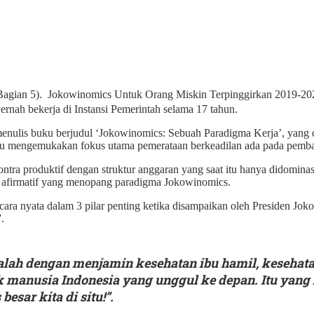
(Bagian 5). Jokowinomics Untuk Orang Miskin Terpinggirkan 2019-20
ernah bekerja di Instansi Pemerintah selama 17 tahun.
ulis buku berjudul ‘Jokowinomics: Sebuah Paradigma Kerja’, yang di
eu mengemukakan fokus utama pemerataan berkeadilan ada pada pemba
ra produktif dengan struktur anggaran yang saat itu hanya didominasi 
n afirmatif yang menopang paradigma Jokowinomics.
a nyata dalam 3 pilar penting ketika disampaikan oleh Presiden Joko 
.
h dengan menjamin kesehatan ibu hamil, kesehatan 
anusia Indonesia yang unggul ke depan. Itu yang h
esar kita di situ!”.