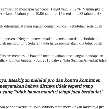
kemiskinan mencapai mencapai 1 digit yaitu 9,82 %. Namun jika di
% selama 4 tahun yaitu 10,96 tahun 2014 menjadi 9,82 tahun 2018.
ihormati. Karena sejalan dengan kondisi, kebutuhan serta tidak
ya intervensi Negara menyelamatkan kemiskinan dan kebodohan di
boleh membunuh”. Sekarang kita harus mengatakan kita tidak boleh
a “sistem menetes ke bawah” meningkatkan kesenjangan pendapatan.
lary Clinton tanggal 7 Juli 2015 bahwa “kita (bangsa Amerika) tidak
oginya. Meskipun melalui pro dan kontra komitmen
enyatakan bahwa dirinya tidak seperti yang
ang “tidak hanya mandiri tetapi juga berdaulat”.
Pada periode kedua ini Joko Widodo tentu meyakinkan rakyatnya jika