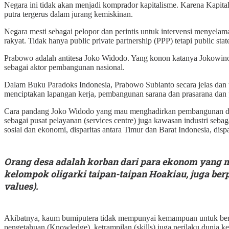
Negara ini tidak akan menjadi komprador kapitalisme. Karena Kapita
putra tergerus dalam jurang kemiskinan.
Negara mesti sebagai pelopor dan perintis untuk intervensi menyel
rakyat. Tidak hanya public private partnership (PPP) tetapi public stat
Prabowo adalah antitesa Joko Widodo. Yang konon katanya Jokowinom
sebagai aktor pembangunan nasional.
Dalam Buku Paradoks Indonesia, Prabowo Subianto secara jelas dan 
menciptakan lapangan kerja, pembangunan sarana dan prasarana dan p
Cara pandang Joko Widodo yang mau menghadirkan pembangunan di te
sebagai pusat pelayanan (services centre) juga kawasan industri seb
sosial dan ekonomi, disparitas antara Timur dan Barat Indonesia, dispa
Orang desa adalah korban dari para ekonom yang 
kelompok oligarki taipan-taipan Hoakiau, juga ber
values).
Akibatnya, kaum bumiputera tidak mempunyai kemampuan untuk bers
pengetahuan (Knowledge), ketrampilan (skills) juga perilaku dunia kerj