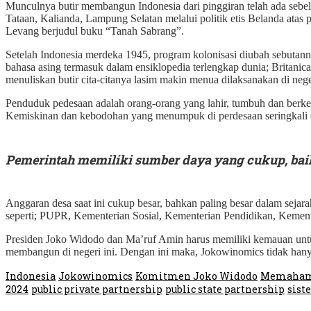
Munculnya butir membangun Indonesia dari pinggiran telah ada se
Tataan, Kalianda, Lampung Selatan melalui politik etis Belanda atas
Levang berjudul buku “Tanah Sabrang”.
Setelah Indonesia merdeka 1945, program kolonisasi diubah sebutanny
bahasa asing termasuk dalam ensiklopedia terlengkap dunia; Britani
menuliskan butir cita-citanya lasim makin menua dilaksanakan di neger
Penduduk pedesaan adalah orang-orang yang lahir, tumbuh dan berkemb
Kemiskinan dan kebodohan yang menumpuk di perdesaan seringkali dika
Pemerintah memiliki sumber daya yang cukup, baik
Anggaran desa saat ini cukup besar, bahkan paling besar dalam sejara
seperti; PUPR, Kementerian Sosial, Kementerian Pendidikan, Kemen
Presiden Joko Widodo dan Ma’ruf Amin harus memiliki kemauan untuk
membangun di negeri ini. Dengan ini maka, Jokowinomics tidak hany
Indonesia
Jokowinomics
Komitmen Joko Widodo
Memahami
2024
public private partnership
public state partnership
sist