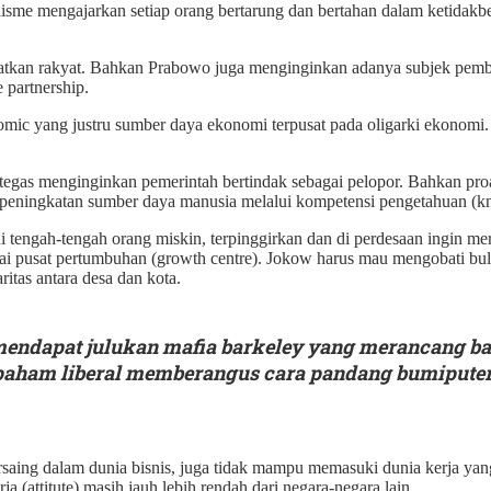
lisme mengajarkan setiap orang bertarung dan bertahan dalam ketidakb
amatkan rakyat. Bahkan Prabowo juga menginginkan adanya subjek pemb
e partnership.
ic yang justru sumber daya ekonomi terpusat pada oligarki ekonomi. 
tegas menginginkan pemerintah bertindak sebagai pelopor. Bahkan pro
eningkatan sumber daya manusia melalui kompetensi pengetahuan (knowl
ngah-tengah orang miskin, terpinggirkan dan di perdesaan ingin meru
agai pusat pertumbuhan (growth centre). Jokow harus mau mengobati bu
ritas antara desa dan kota.
mendapat julukan mafia barkeley yang merancang ba
paham liberal memberangus cara pandang bumiputera
aing dalam dunia bisnis, juga tidak mampu memasuki dunia kerja yan
a (attitute) masih jauh lebih rendah dari negara-negara lain.