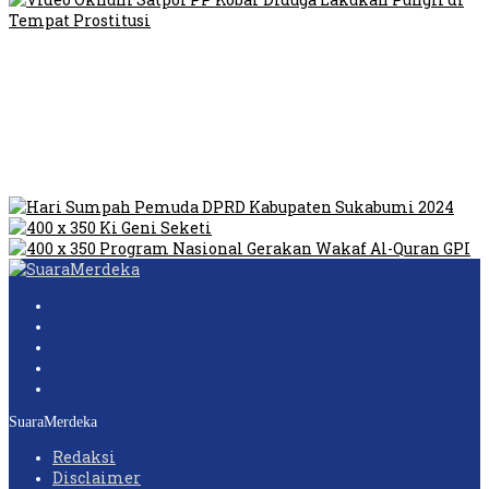
Video Oknum Satpol PP Kobar Diduga Lakukan Pungli di
Tempat Prostitusi
Dilarang Kibarkan Sangsaka Merah Putih di Jembatan PIK,
LMP: Ini Masih Teritoria…
Humas Pembangunan Pasar Sibolga Nauli Halangi Tugas
Wartawan Lakukan Peliputan
SuaraMerdeka
Redaksi
Disclaimer