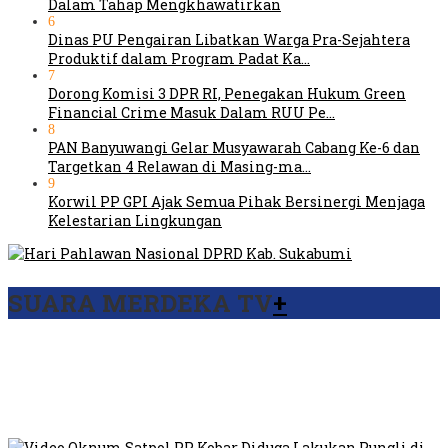
Dalam Tahap Mengkhawatirkan
6
Dinas PU Pengairan Libatkan Warga Pra-Sejahtera
Produktif dalam Program Padat Ka…
7
Dorong Komisi 3 DPR RI, Penegakan Hukum Green
Financial Crime Masuk Dalam RUU Pe…
8
PAN Banyuwangi Gelar Musyawarah Cabang Ke-6 dan
Targetkan 4 Relawan di Masing-ma…
9
Korwil PP GPI Ajak Semua Pihak Bersinergi Menjaga
Kelestarian Lingkungan
SUARA MERDEKA TV
+
Viral Video Ada Setoran RSUD Bogor Kepada Billabong,
Sekretaris GPI: Kedua Tokoh…
Viral, Ratusan Ojol Geruduk Balaikota DKI Jakarta