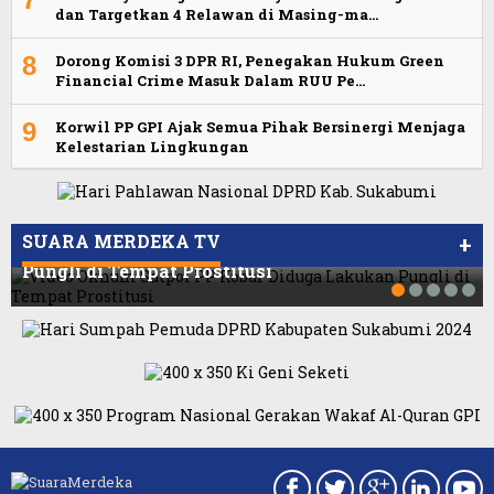
dan Targetkan 4 Relawan di Masing-ma…
8
Dorong Komisi 3 DPR RI, Penegakan Hukum Green
Financial Crime Masuk Dalam RUU Pe…
9
Korwil PP GPI Ajak Semua Pihak Bersinergi Menjaga
Kelestarian Lingkungan
Viral Video Ada Setoran RSUD Bogor Kepada
Viral, Ratusan Ojol Geruduk Balaikota DKI
Billabong, Sekretaris GPI: Kedua Tokoh…
Jakarta
SUARA MERDEKA TV
+
Video Oknum Satpol PP Kobar Diduga Lakukan
Pungli di Tempat Prostitusi