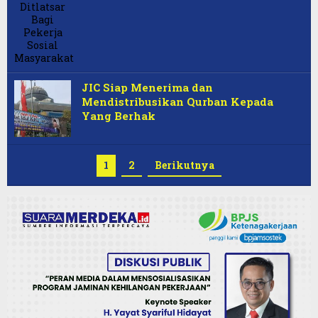
JIC Siap Menerima dan
Mendistribusikan Qurban Kepada
Yang Berhak
1
2
Berikutnya