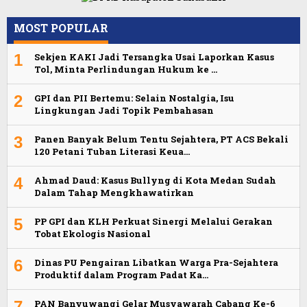
MOST POPULAR
1
Sekjen KAKI Jadi Tersangka Usai Laporkan Kasus
Tol, Minta Perlindungan Hukum ke …
2
GPI dan PII Bertemu: Selain Nostalgia, Isu
Lingkungan Jadi Topik Pembahasan
3
Panen Banyak Belum Tentu Sejahtera, PT ACS Bekali
120 Petani Tuban Literasi Keua…
4
Ahmad Daud: Kasus Bullyng di Kota Medan Sudah
Dalam Tahap Mengkhawatirkan
5
PP GPI dan KLH Perkuat Sinergi Melalui Gerakan
Tobat Ekologis Nasional
6
Dinas PU Pengairan Libatkan Warga Pra-Sejahtera
Produktif dalam Program Padat Ka…
7
PAN Banyuwangi Gelar Musyawarah Cabang Ke-6