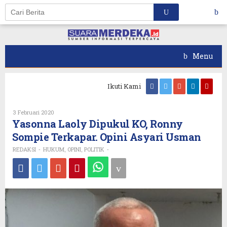
Skip
to
content
Menu
Ikuti Kami
Oleh
3 Februari 2020
REDAKSI
Yasonna Laoly Dipukul KO, Ronny
Sompie Terkapar. Opini Asyari Usman
REDAKSI
HUKUM
OPINI
POLITIK
-
,
,
-