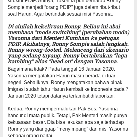
struktur PDIP. Artinya, Yasonna pun berharap Ronny
Sompie menjadi “orang PDIP” juga dalam ribut-ribut
soal Harun. Agar bertindak sesuai misi Yasonna.
Di sinilah kekeliruan Ronny. Beliau ini abai
membaca “mode switching” (perubahan moda)
Yasonna dari Menteri Kumham ke petugas
PDIP. Akibatnya, Ronny Sompie salah langkah.
Ronny wrong-footed. Melenceng dari skenario
yang sedang tayang. Ronny bertabrakan “laga
kambing” alias “head on” dengan Yasonna.
Bagaimana tidak? Pada tanggal 16 Januari 2020,
Yasonna mengatakan Harun masih berada di luar
negeri. Sebaliknya, Ronny mengatakan bahwa pihak
Imigrasi sudah tahu Harun kembali ke Indonesia pada 7
Januari 2020 tetapi datanya terlambat dilaporkan.
Kedua, Ronny mempermalukan Pak Bos. Yasonna
hancur di mata publik. Tetapi, Pak Menteri masih punya
kekuasaan besar. Dia bisa lakukan apa saja terhadap
Ronny yang dianggap “menyimpang” dari misi Yasonna
sebagai orang partai.