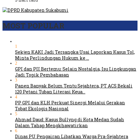
MOST POPULAR
1
Sekjen KAKI Jadi Tersangka Usai Laporkan Kasus Tol,
Minta Perlindungan Hukum ke …
2
GPI dan PII Bertemu: Selain Nostalgia, Isu Lingkungan
Jadi Topik Pembahasan
3
Panen Banyak Belum Tentu Sejahtera, PT ACS Bekali
120 Petani Tuban Literasi Keua…
4
PP GPI dan KLH Perkuat Sinergi Melalui Gerakan
Tobat Ekologis Nasional
5
Ahmad Daud: Kasus Bullyng di Kota Medan Sudah
Dalam Tahap Mengkhawatirkan
6
Dinas PU Pengairan Libatkan Warga Pra-Sejahtera