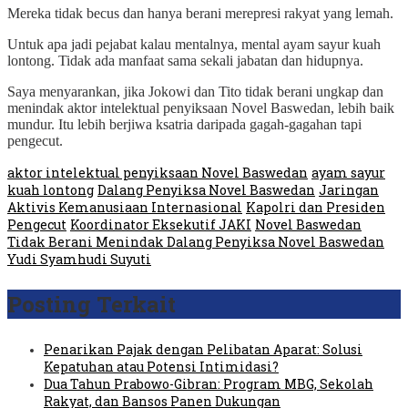
Mereka tidak becus dan hanya berani merepresi rakyat yang lemah.
Untuk apa jadi pejabat kalau mentalnya, mental ayam sayur kuah
lontong. Tidak ada manfaat sama sekali jabatan dan hidupnya.
Saya menyarankan, jika Jokowi dan Tito tidak berani ungkap dan
menindak aktor intelektual penyiksaan Novel Baswedan, lebih baik
mundur. Itu lebih berjiwa ksatria daripada gagah-gagahan tapi
pengecut.
aktor intelektual penyiksaan Novel Baswedan
ayam sayur
kuah lontong
Dalang Penyiksa Novel Baswedan
Jaringan
Aktivis Kemanusiaan Internasional
Kapolri dan Presiden
Pengecut
Koordinator Eksekutif JAKI
Novel Baswedan
Tidak Berani Menindak Dalang Penyiksa Novel Baswedan
Yudi Syamhudi Suyuti
Posting Terkait
Penarikan Pajak dengan Pelibatan Aparat: Solusi
Kepatuhan atau Potensi Intimidasi?
Dua Tahun Prabowo-Gibran: Program MBG, Sekolah
Rakyat, dan Bansos Panen Dukungan