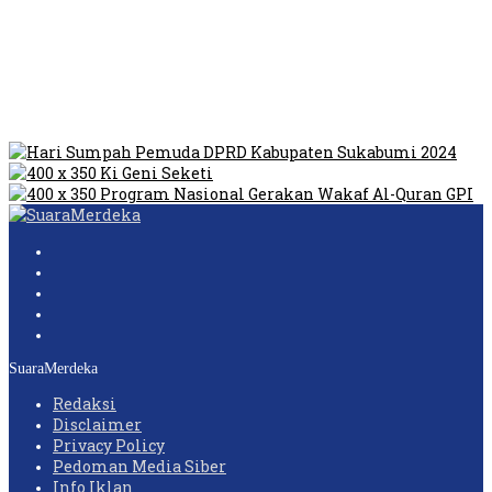
Tempat Prostitusi
Dilarang Kibarkan Sangsaka Merah Putih di Jembatan PIK,
LMP: Ini Masih Teritoria…
Humas Pembangunan Pasar Sibolga Nauli Halangi Tugas
Wartawan Lakukan Peliputan
SuaraMerdeka
Redaksi
Disclaimer
Privacy Policy
Pedoman Media Siber
Info Iklan