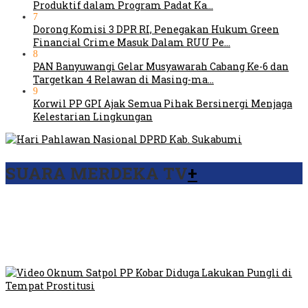
Produktif dalam Program Padat Ka…
7
Dorong Komisi 3 DPR RI, Penegakan Hukum Green
Financial Crime Masuk Dalam RUU Pe…
8
PAN Banyuwangi Gelar Musyawarah Cabang Ke-6 dan
Targetkan 4 Relawan di Masing-ma…
9
Korwil PP GPI Ajak Semua Pihak Bersinergi Menjaga
Kelestarian Lingkungan
SUARA MERDEKA TV
+
Viral Video Ada Setoran RSUD Bogor Kepada Billabong,
Sekretaris GPI: Kedua Tokoh…
Viral, Ratusan Ojol Geruduk Balaikota DKI Jakarta
Video Oknum Satpol PP Kobar Diduga Lakukan Pungli di