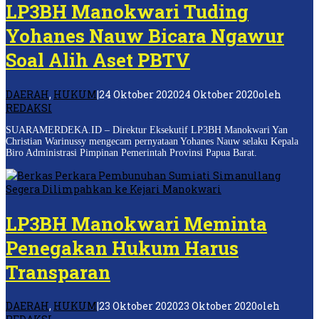
LP3BH Manokwari Tuding
Yohanes Nauw Bicara Ngawur
Soal Alih Aset PBTV
DAERAH
,
HUKUM
|
24 Oktober 2020
24 Oktober 2020
oleh
REDAKSI
SUARAMERDEKA.ID – Direktur Eksekutif LP3BH Manokwari Yan
Christian Warinussy mengecam pernyataan Yohanes Nauw selaku Kepala
Biro Administrasi Pimpinan Pemerintah Provinsi Papua Barat.
LP3BH Manokwari Meminta
Penegakan Hukum Harus
Transparan
DAERAH
,
HUKUM
|
23 Oktober 2020
23 Oktober 2020
oleh