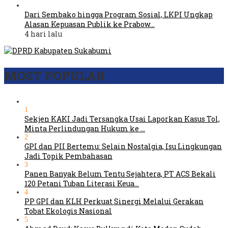
Dari Sembako hingga Program Sosial, LKPI Ungkap
Alasan Kepuasan Publik ke Prabow…
4 hari lalu
MOST POPULAR
1
Sekjen KAKI Jadi Tersangka Usai Laporkan Kasus Tol,
Minta Perlindungan Hukum ke …
2
GPI dan PII Bertemu: Selain Nostalgia, Isu Lingkungan
Jadi Topik Pembahasan
3
Panen Banyak Belum Tentu Sejahtera, PT ACS Bekali
120 Petani Tuban Literasi Keua…
4
PP GPI dan KLH Perkuat Sinergi Melalui Gerakan
Tobat Ekologis Nasional
5