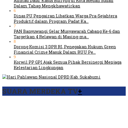
Ahmad Daud: Kasus Bullyng di Kota Medan Sudah
Dalam Tahap Mengkhawatirkan
6
Dinas PU Pengairan Libatkan Warga Pra-Sejahtera
Produktif dalam Program Padat Ka…
7
PAN Banyuwangi Gelar Musyawarah Cabang Ke-6 dan
Targetkan 4 Relawan di Masing-ma…
8
Dorong Komisi 3 DPR RI, Penegakan Hukum Green
Financial Crime Masuk Dalam RUU Pe…
9
Korwil PP GPI Ajak Semua Pihak Bersinergi Menjaga
Kelestarian Lingkungan
SUARA MERDEKA TV
+
Viral Video Ada Setoran RSUD Bogor Kepada Billabong,
Sekretaris GPI: Kedua Tokoh…
Viral, Ratusan Ojol Geruduk Balaikota DKI Jakarta