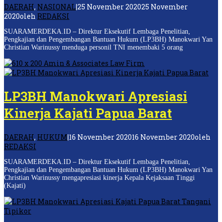
DAERAH
,
NASIONAL
|
25 November 2020
25 November
2020
oleh
REDAKSI
SUARAMERDEKA.ID – Direktur Eksekutif Lembaga Penelitian,
Pengkajian dan Pengembangan Bantuan Hukum (LP3BH) Manokwari Yan
Christian Warinussy menduga personil TNI menembaki 5 orang
LP3BH Manokwari Apresiasi
Kinerja Kajati Papua Barat
DAERAH
,
HUKUM
|
16 November 2020
16 November 2020
oleh
REDAKSI
SUARAMERDEKA.ID – Direktur Eksekutif Lembaga Penelitian,
Pengkajian dan Pengembangan Bantuan Hukum (LP3BH) Manokwari Yan
Christian Warinussy mengapresiasi kinerja Kepala Kejaksaan Tinggi
(Kajati)