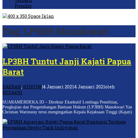
Terbaru
Populer
Tag:
LP3BH Manokwari
LP3BH Tuntut Janji Kajati Papua
Barat
DAERAH
,
HUKUM
|
4 Januari 2021
4 Januari 2021
oleh
REDAKSI
SUARAMERDEKA.ID – Direktur Eksekutif Lembaga Penelitian,
Pengkajian dan Pengembangan Bantuan Hukum (LP3BH) Manokwari Yan
Christian Warinussy terus mengingatkan Kepala Kejaksaan Tinggi (Kajati)