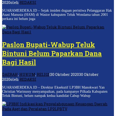
2020
oleh
REDAKSI
SUARAMERDEKA.ID – Sejak insiden dugaan peristiwa Pelanggaran Hak
Asasi Manusia (HAM) di Wasior kabupaten Teluk Wondama tahun 2001
perkara ini belum juga
Paslon Bupati-Wabup Teluk
Bintuni Belum Paparkan Dana
Bagi Hasil
DAERAH
,
HUKUM
,
RELIGI
|
30 Oktober 2020
30 Oktober
2020
oleh
REDAKSI
SUARAMERDEKA.ID – Direktur Eksekutif LP3BH Manokwari Yan
Christian Warinussy menyampaikan, pada kampanye Pilkada Kabupaten
Teluk Bintuni, belum nampak kedua kandidat Cabup Wabup