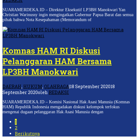
REDAKSI
SUARAMERDEKA.ID – Direktur Eksekutif LP3BH Manokwari Yan
Christian Warinussy ingin mengingatkan Gubernur Papua Barat dan semua
pihak bahwa Nota Kesepahaman (Memorandum of
Komnas HAM RI Diskusi
Pelanggaran HAM Bersama
LP3BH Manokwari
DAERAH
,
HUKUM
,
OLAHRAGA
|
18 September 2020
18
September 2020
oleh
REDAKSI
SUARAMERDEKA.ID – Komisi Nasional Hak Asasi Manusia (Komnas
HAM) Republik Indonesia mengadakan diskusi kelompok terfokus
mengenai dugaan pelanggaran Hak Asasi Manusia dengan
1
2
Berikutnya