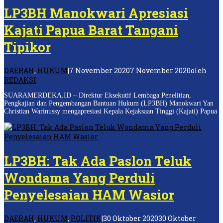
LP3BH Manokwari Apresiasi
Kajati Papua Barat Tangani
Tipikor
DAERAH
,
HUKUM
|
7 November 2020
7 November 2020
oleh
REDAKSI
SUARAMERDEKA.ID – Direktur Eksekutif Lembaga Penelitian,
Pengkajian dan Pengembangan Bantuan Hukum (LP3BH) Manokwari Yan
Christian Warinussy mengapresiasi Kepala Kejaksaan Tinggi (Kajati) Papua
LP3BH: Tak Ada Paslon Teluk
Wondama Yang Perduli
Penyelesaian HAM Wasior
DAERAH
,
HUKUM
,
POLITIK
|
30 Oktober 2020
30 Oktober