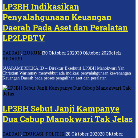
LP3BH Indikasikan
Penyalahgunaan Keuangan
Daerah Pada Aset dan Peralatan
LP2LPBTV
DAERAH
,
HUKUM
|
30 Oktober 2020
30 Oktober 2020
oleh
REDAKSI
SUARAMERDEKA.ID – Direktur Eksekutif LP3BH Manokwari Yan
Christian Warinussy menyebbut ada indikasi penyalahgunaan kewenangan
Keuangan Daerah pada proses pengalihan aset dan peralatan
LP3BH Sebut Janji Kampanye
Dua Cabup Manokwari Tak Jelas
DAERAH
,
EDUKASI
,
POLITIK
|
28 Oktober 2020
28 Oktober