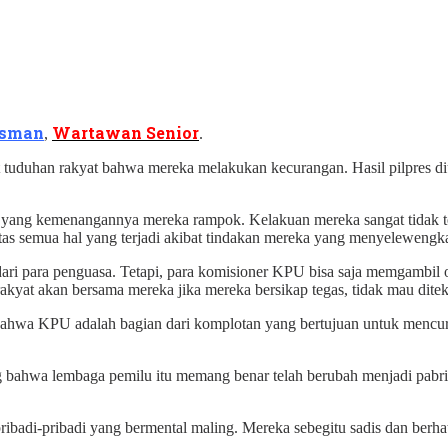
Usman
Wartawan Senior
,
.
duhan rakyat bahwa mereka melakukan kecurangan. Hasil pilpres diu
yang kemenangannya mereka rampok. Kelakuan mereka sangat tidak terh
tas semua hal yang terjadi akibat tindakan mereka yang menyelewengka
ari para penguasa. Tetapi, para komisioner KPU bisa saja memgambil 
akyat akan bersama mereka jika mereka bersikap tegas, tidak mau dite
 bahwa KPU adalah bagian dari komplotan yang bertujuan untuk mencura
bahwa lembaga pemilu itu memang benar telah berubah menjadi pabrik
adi-pribadi yang bermental maling. Mereka sebegitu sadis dan berhat