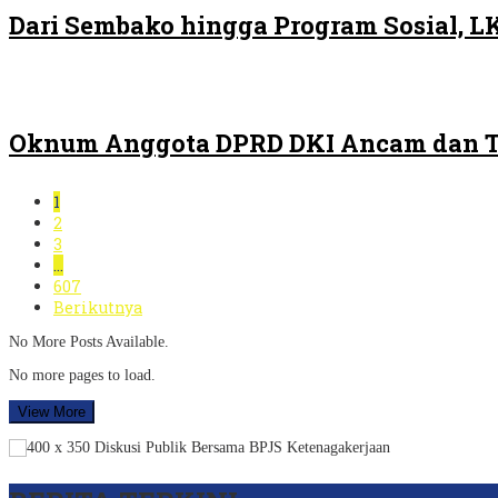
Dari Sembako hingga Program Sosial, 
Oknum Anggota DPRD DKI Ancam dan Ta
1
2
3
…
607
Berikutnya
No More Posts Available.
No more pages to load.
View More