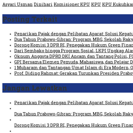
Asyari Usman
Dinihari
Komisioner KPU
KPU
KPU Kukuhkan
Posting Terkait
Penarikan Pajak dengan Pelibatan Aparat: Solusi Kepat
Dua Tahun Prabowo-Gibran: Program MBG, Sekolah Raky
Dorong Komisi 3 DPR RI, Penegakan Hukum Green Fin
Dari Sembako hingga Program Sosial, LKPI Ungkap Ala
Oknum Anggota DPRD DKI Ancam dan Tantang Polisi, 
GPI Bersama Elemen Pemuda, Mahasiswa, dan Pelajar 
1 Muharam dan Tantangan Umat Islam di Era Modern, Ol
Prof. Diding Rahmat: Gerakan Turunkan Presiden Prab
Jangan Lewatkan
Penarikan Pajak dengan Pelibatan Aparat: Solusi Kepat
Dua Tahun Prabowo-Gibran: Program MBG, Sekolah Raky
Dorong Komisi 3 DPR RI, Penegakan Hukum Green Fin