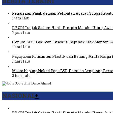
BERITA TERKINI
Penarikan Pajak dengan Pelibatan Aparat: Solusi Kepat
1 jam lalu
PP GPI Tunjuk Sadam Hardi Pimpin Maluku Utara, Awal
7 jam lalu
Oknum SPSI Lakukan Eksekusi Sepihak, Hak Mantan Ka
1 hari lalu
Paguyuban Konsumen Plastik dan Benang Minta Harga 
1 hari lalu
Massa Kepung Naked Papa BSD, Pemuda Lengkong Bers
3 hari lalu
NASIONAL
+
PP GPI Tunjuk Sadam Hardi Pimpin Maluku Utara, Awal