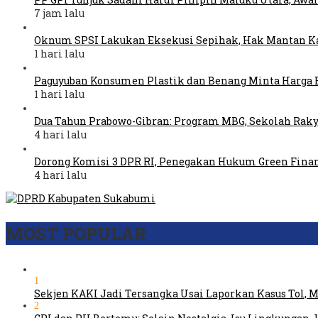
7 jam lalu
Oknum SPSI Lakukan Eksekusi Sepihak, Hak Mantan Ka
1 hari lalu
Paguyuban Konsumen Plastik dan Benang Minta Harga 
1 hari lalu
Dua Tahun Prabowo-Gibran: Program MBG, Sekolah Raky
4 hari lalu
Dorong Komisi 3 DPR RI, Penegakan Hukum Green Fina
4 hari lalu
MOST POPULAR
1
Sekjen KAKI Jadi Tersangka Usai Laporkan Kasus Tol,
2