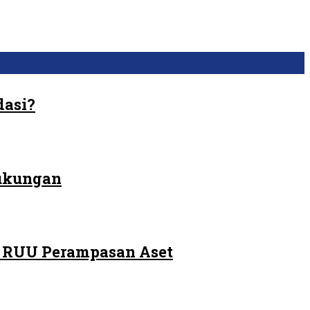
dasi?
Dukungan
m RUU Perampasan Aset